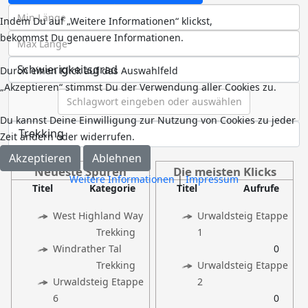
Streckenlänge
Indem Du auf „Weitere Informationen“ klickst,
bekommst Du genauere Informationen.
Streckenlänge
Durch einen Klick auf das Auswahlfeld
„Akzeptieren“ stimmst Du der Verwendung aller Cookies zu.
Schlagwörter
Du kannst Deine Einwilligung zur Nutzung von Cookies zu jeder
Zeit ändern oder widerrufen.
Akzeptieren
Ablehnen
Neueste Spuren
Die meisten Klicks
Weitere Informationen
|
Impressum
Titel
Kategorie
Titel
Aufrufe
West Highland Way
Urwaldsteig Etappe
Trekking
1
Windrather Tal
0
Trekking
Urwaldsteig Etappe
Urwaldsteig Etappe
2
6
0