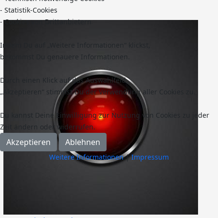
- Statistik-Cookies
- Cookies von Drittanbietern
Indem Du auf „Weitere Informationen“ klickst,
bekommst Du genauere Informationen.
Durch einen Klick auf das Auswahlfeld
„Akzeptieren“ stimmst Du der Verwendung aller Cookies zu.
Du kannst Deine Einwilligung zur Nutzung von Cookies zu jeder
Zeit ändern oder widerrufen.
Akzeptieren
Ablehnen
Weitere Informationen
|
Impressum