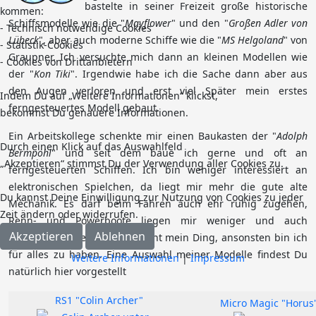
bastelte in seiner Freizeit große historische
kommen:
Schiffsmodelle wie die "
Mayflower
" und den "
Großen Adler von
- Technisch notwendige Cookies
Lübeck
", aber auch moderne Schiffe wie die "
MS Helgoland
" von
- Statistik-Cookies
Graupner. Ich versuchte mich dann an kleinen Modellen wie
- Cookies von Drittanbietern
der "
Kon Tiki
". Irgendwie habe ich die Sache dann aber aus
den Augen verloren und erst viel Später mein erstes
Indem Du auf „Weitere Informationen“ klickst,
ferngesteuertes Modell gebaut.
bekommst Du genauere Informationen.
Ein Arbeitskollege schenkte mir einen Baukasten der "
Adolph
Durch einen Klick auf das Auswahlfeld
Bermpohl
" und seit dem baue ich gerne und oft an
„Akzeptieren“ stimmst Du der Verwendung aller Cookies zu.
ferngesteuerten Schiffen. Ich bin weniger interessiert an
elektronischen Spielchen, da liegt mir mehr die gute alte
Du kannst Deine Einwilligung zur Nutzung von Cookies zu jeder
Mechanik. Es darf beim Fahren auch ehr ruhig zugehen,
Zeit ändern oder widerrufen.
Renn- und Powerboote liegen mir weniger und auch
Akzeptieren
Ablehnen
Rennwagen oder Jets sind nicht mein Ding, ansonsten bin ich
für alles zu haben. Eine Auswahl meiner Modelle findest Du
Weitere Informationen
|
Impressum
natürlich hier vorgestellt
RS1 "Colin Archer"
Micro Magic "Horus