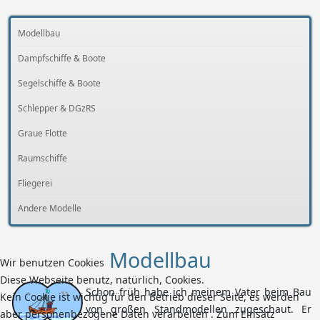
Modellbau
Dampfschiffe & Boote
Segelschiffe & Boote
Schlepper & DGzRS
Graue Flotte
Raumschiffe
Fliegerei
Andere Modelle
Modellbau
Wir benutzen Cookies
Diese Webseite benutz, natürlich, Cookies.
Schon früh habe ich meinem Vater beim Bau
Kein Cookie ist wichtig für den Betrieb dieser Seite, es werden
von großen Standmodellen zugeschaut. Er
aber personenbezogene Daten verarbeiten . Zum Einsatz