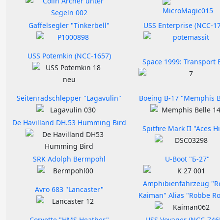
Gaffelsegler "Tinkerbell"
USS Enterprise (NCC-1
USS Potemkin (NCC-1657)
Space 1999: Transport 
Seitenradschlepper "Lagavulin"
Boeing B-17 "Memphis B
De Havilland DH.53 Humming Bird
Spitfire Mark II "Aces H
SRK Adolph Bermpohl
U-Boot "Б-27"
Amphibienfahrzeug "R
Avro 683 "Lancaster"
Kaiman" Alias "Robbe R
Corvette "HMS Heather"
USS Voyager (NCC-746