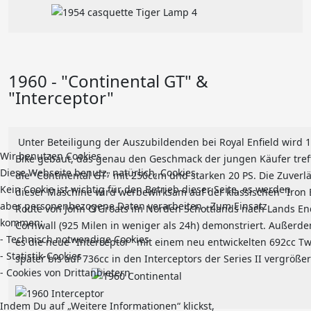
1960 - "Continental GT" &
"Interceptor"
Unter Beteiligung der Auszubildenden bei Royal Enfield wird 
Wir benutzen Cookies
Bike gebaut, das genau den Geschmack der jungen Käufer treff
Diese Webseite benutz, natürlich, Cookies.
die "Continental GT" mit 250ccm und starken 20 PS. Die Zuverlä
Kein Cookie ist wichtig für den Betrieb dieser Seite, es werden
dieser Maschine wird werbewirksam auf der klassischen "Iron 
aber personenbezogene Daten verarbeiten . Zum Einsatz
Route von John O'Groats im Norden Schottlands nach Lands En
kommen:
Cornwall (925 Milen in weniger als 24h) demonstriert. Außerde
- Technisch notwendige Cookies
es die neue "Interceptor" mit einem neu entwickelten 692cc Tw
- Statistik-Cookies
später bis auf 736cc in den Interceptors der Series II vergrößer
- Cookies von Drittanbietern
Indem Du auf „Weitere Informationen“ klickst,