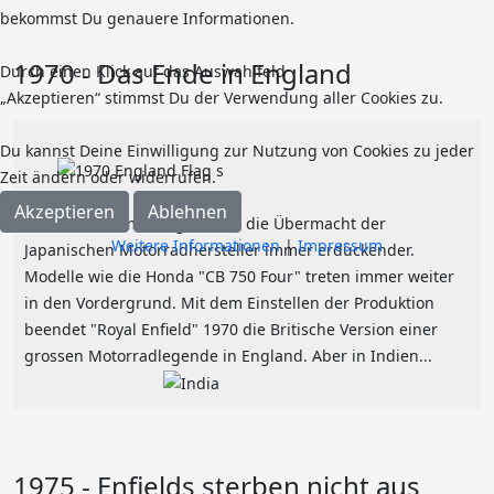
bekommst Du genauere Informationen.
1970 - Das Ende in England
Durch einen Klick auf das Auswahlfeld
„Akzeptieren“ stimmst Du der Verwendung aller Cookies zu.
Du kannst Deine Einwilligung zur Nutzung von Cookies zu jeder
Zeit ändern oder widerrufen.
Akzeptieren
Ablehnen
Trotz aller Bemühungen wird die Übermacht der
Weitere Informationen
|
Impressum
Japanischen Motorradhersteller immer erdückender.
Modelle wie die Honda "CB 750 Four" treten immer weiter
in den Vordergrund. Mit dem Einstellen der Produktion
beendet "Royal Enfield" 1970 die Britische Version einer
grossen Motorradlegende in England. Aber in Indien...
1975 - Enfields sterben nicht aus