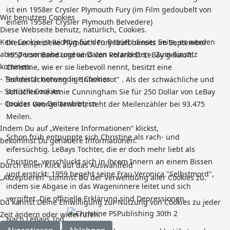
ist ein 1958er Crysler Plymouth Fury (im Film gedoubelt von
Wir benutzen Cookies
einem 1958er Crysler Plymouth Belvedere)
Diese Webseite benutz, natürlich, Cookies.
Kein Cookie ist wichtig für den Betrieb dieser Seite, es werden
Dieser spezielle Plymouth Fury läuft bereits im September
aber personenbezogene Daten verarbeiten . Zum Einsatz
1957 vom Band und wird von Roland D. LeBay gekauft.
kommen:
Christine, wie er sie liebevoll nennt, besitzt eine
- Technisch notwendige Cookies
Sonderlackierung in "Infernorot" . Als der schwächliche und
- Statistik-Cookies
schüchterne Arnie Cunningham Sie für 250 Dollar von LeBay
- Cookies von Drittanbietern
Bruder George erwirbt, steht der Meilenzähler bei 93.475
Meilen.
Indem Du auf „Weitere Informationen“ klickst,
Schon früh entpuppte sich Christine als rach- und
bekommst Du genauere Informationen.
eifersüchtig. LeBays Tochter, die er doch mehr liebt als
Christine, verschluckt sich in ihrem Innern an einem Bissen
Durch einen Klick auf das Auswahlfeld
und erstickt; 1959 begeht seine Frau Veronica "Selbstmord",
„Akzeptieren“ stimmst Du der Verwendung aller Cookies zu.
indem sie Abgase in das Wageninnere leitet und sich
vergiftet. Die offizielle Erklärung sind Depressionen.
Du kannst Deine Einwilligung zur Nutzung von Cookies zu jeder
Zeit ändern oder widerrufen.
Nach LeBays Tod