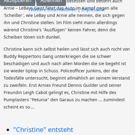
Akzeptieren
Ablehnen
ist das Auto weiterhin von ihm besessen und betöhrt auch
Arnie – LeBays Geist fährt das Auto im Kampf gegen alle
Weitere Informationen
|
Impressum
'Scheißer', wie LeBay und Arnie alle nennen, die sich gegen
ihn und Christine stellen. Im Film sieht mann allerdings
wärend Christine's "Ausflügen" keinen Fahrer, denn die
Scheiben tönen sich dunkel.
Christine kann sich selbst heilen und lässt sich auch nicht von
Buddy Reppertons Gang unterkriegen die sie schwer
beschädigen und auch nach allen Morden die sie begeht ist
sie wieder tiptop in Schuss. Policeofficer Junkins, der die
Todesfälle untersucht, beginnt allmählich an seinem Verstand
zu zweifeln. Erst Arnies Freund Dennis Guilder und seiner
Freundin Leigh Cabot gelingt es, Christine mit Hilfe des
Pumplasters "Petunia" den Garaus zu machen ... zumindest
scheint es so....
"Christine" entsteht