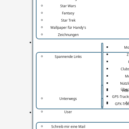
um die 
Star Wars
Lu
Fantasy
Star Trek
Wallpaper für Handy's
Vo
Zeichnungen
Mo
Z
Spannende Links
Club
Mo
Nützl
Über
Vide
GPS-Track
Unterwegs
A
GPX-Tra
User
Schreib mir eine Mail