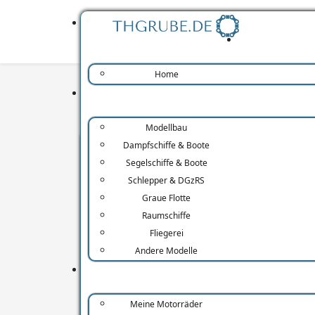
Home
Modellbau
Dampfschiffe & Boote
RE Bullet C5 Classic EFI
Wa
Segelschiffe & Boote
Technische Daten
Schlepper & DGzRS
Die we
Graue Flotte
Motorrevision
gibt e
Raumschiffe
Im Wandel der Zeit...
origin
Fliegerei
Instru
Sitzmöbel
Andere Modelle
dabei 
Airbrush
Deutsc
Außerde
Umbau Krümmer
Meine Motorräder