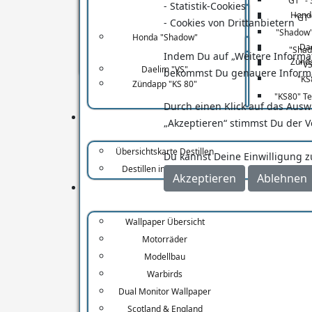
"GT" -
- Statistik-Cookies
Lucas 
Honda "Shadow"
Hond
"GT"
- Cookies von Drittanbietern
neue U
"Shadow"
Daelim "VS"
Honda "Shadow"
produz
Da
"Shad
Indem Du auf „Weitere Informati
mit de
Zündapp "KS 80"
Zünda
"VS
Daelim "VS"
bekommst Du genauere Inform
"KS
Zündapp "KS 80"
Quelle:
"KS80" T
Durch einen Klick auf das Ausw
Das Sm
„Akzeptieren“ stimmst Du der V
klassi
sehr t
Übersichtskarte Destillen
Du kannst Deine Einwilligung z
billige
Destillen in Schottland
Akzeptieren
Ablehnen
160 km
reiche
Morgenl
Wallpaper Übersicht
immer 
Motorräder
wirklic
Modellbau
ein Or
Warbirds
Einen 
Dual Monitor Wallpaper
Reprodu
Scotland & England