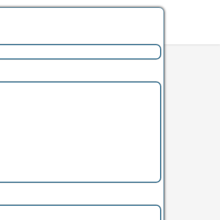
s gelungen. Aber auch hier
die Idee den sehr schönen
. Hier stellte ich mir ein
dieser Zeit findet. Wichtig
 Dieses Design war in den 50er Jahren sowohl bei
ber vor allen Dingen bei Englischen Maschinen.