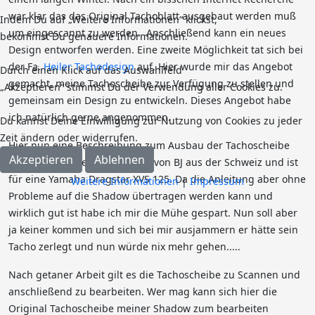
war klar das das Original Tachoblatt ausgebaut werden muß
Indem Du auf „Weitere Informationen“ klickst,
um eingescannt zu werden. Anschließend kann ein neues
bekommst Du genauere Informationen.
Design entworfen werden. Eine zweite Möglichkeit tat sich bei
der Fa.
Heiler Tachodesign
auf. Hier wurde mir das Angebot
Durch einen Klick auf das Auswahlfeld
gemacht, meine Tachoscheibe zur Verfügung zu stellen und
„Akzeptieren“ stimmst Du der Verwendung aller Cookies zu.
gemeinsam ein Design zu entwickeln. Dieses Angebot habe
ich natürlich gerne angenommen.
Du kannst Deine Einwilligung zur Nutzung von Cookies zu jeder
Zeit ändern oder widerrufen.
Hier nun eine Beschreibung zum Ausbau der Tachoscheibe
Akzeptieren
Ablehnen
(
PDF
). Diese Anleitung stammt von BJ aus der Schweiz und ist
für eine Yamaha Dragstar XVS 125. Da die Anleitung aber ohne
Weitere Informationen
|
Impressum
Probleme auf die Shadow übertragen werden kann und
wirklich gut ist habe ich mir die Mühe gespart. Nun soll aber
ja keiner kommen und sich bei mir ausjammern er hätte sein
Tacho zerlegt und nun würde nix mehr gehen.....
Nach getaner Arbeit gilt es die Tachoscheibe zu Scannen und
anschließend zu bearbeiten. Wer mag kann sich hier die
Original Tachoscheibe meiner Shadow zum bearbeiten