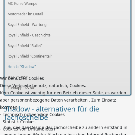
MC Kuhle Wampe
Motorräder im Detail
Royal Enfield - Wartung
Royal Enfield - Geschichte
Royal Enfield "Bullet"
Royal Enfield "Continental"
Honda "Shadow"
Daelim "VS"
Wir benutzen Cookies
Diese Webseite benutz, natürlich, Cookies.
Zündapp "KS 80"
Kein Cookie ist wichtig für den Betrieb dieser Seite, es werden
aber personenbezogene Daten verarbeiten . Zum Einsatz
Shadow - alternativen für die
kommen:
- Technisch notwendige Cookies
Tachoscheibe
- Statistik-Cookies
Die Idee das Design der Tachoscheibe zu ändern entstand in
- Cookies von Drittanbietern
einem langen Winter. Nach ein bisschen Internet Recherche