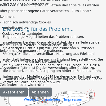
diversen Kabeln versteckt ist.
Kein Cookie ist wichtig für den Betrieb dieser Seite, es werden
aber personenbezogene Daten verarbeiten . Zum Einsatz
kommen:
- Technisch notwendige Cookies
Die Lösung für das Problem...
- Statistik-Cookies
- Cookies von Drittanbietern
Es gibt einige Möglichkeiten das Problem zu lösen,
angefangen bei dem Original-Ersatzteil, diverse Teile aus der
Indem Du auf „Weitere Informationen“ klickst,
elektrischen Bucht bis hin zur Profilösung von
"Hitchcocks
bekommst Du genauere Informationen.
Motorcycles"
die eine verstellbare Halterung aus Edelstahl
entwickelt haben, welche auch in England hergestellt wird. Sie
Durch einen Klick auf das Auswahlfeld
ist in 2 Varianten zu haben, nämlich für EFI Modelle bis 2014,
„Akzeptieren“ stimmst Du der Verwendung aller Cookies zu.
die eine horizontale Befestigung am hinteren Ende des Tanks
haben und für Modelle ab 2014 bei denen der Tank mit zwei
Du kannst Deine Einwilligung zur Nutzung von Cookies zu jeder
vertikalen Schrauben gehalten wird.
Zeit ändern oder widerrufen.
Akzeptieren
Ablehnen
Weitere Informationen
|
Impressum