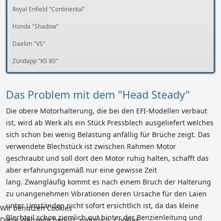
Royal Enfield "Continental"
Honda "Shadow"
Daelim "VS"
Zündapp "KS 80"
Das Problem mit dem "Head Steady"
Die obere Motorhalterung, die bei den EFI-Modellen verbaut
ist, wird ab Werk als ein Stück Pressblech ausgeliefert welches
sich schon bei wenig Belastung anfällig für Brüche zeigt. Das
verwendete Blechstück ist zwischen Rahmen Motor
geschraubt und soll dort den Motor ruhig halten, schafft das
aber erfahrungsgemäß nur eine gewisse Zeit
lang. Zwangläufig kommt es nach einem Bruch der Halterung
zu unangenehmen Vibrationen deren Ursache für den Laien
unter Umständen nicht sofort ersichtlich ist, da das kleine
Wir benutzen Cookies
Blechteil schon ziemlich gut hinter der Benzienleitung und
Diese Webseite benutz, natürlich, Cookies.