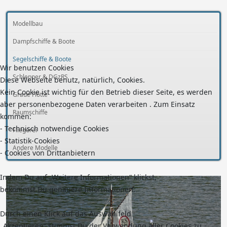
Modellbau
Dampfschiffe & Boote
Segelschiffe & Boote
Wir benutzen Cookies
Schlepper & DGzRS
Diese Webseite benutz, natürlich, Cookies.
Kein Cookie ist wichtig für den Betrieb dieser Seite, es werden
Graue Flotte
aber personenbezogene Daten verarbeiten . Zum Einsatz
Raumschiffe
kommen:
- Technisch notwendige Cookies
Fliegerei
- Statistik-Cookies
Andere Modelle
- Cookies von Drittanbietern
Indem Du auf „Weitere Informationen“ klickst,
bekommst Du genauere Informationen.
Durch einen Klick auf das Auswahlfeld
„Akzeptieren“ stimmst Du der Verwendung aller Cookies zu.