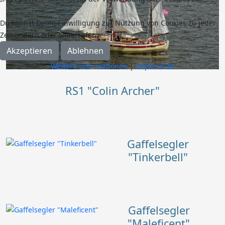
Du kannst Deine Einwilligung zur Nutzung von Cookies zu jeder
Zeit ändern oder widerrufen.
Akzeptieren
Ablehnen
Weitere Informationen
|
Impressum
RS1 "Colin Archer"
Gaffelsegler
"Tinkerbell"
Gaffelsegler
"Maleficent"