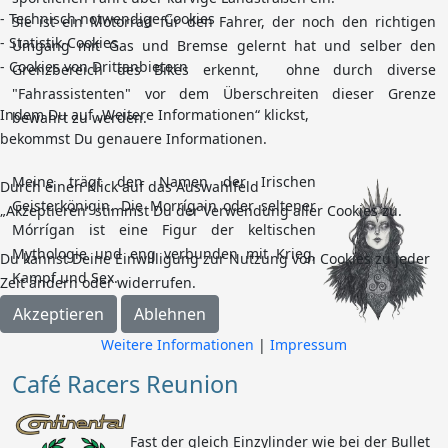
- Technisch notwendige Cookies
Sie ist ein Motorrad für den Fahrer, der noch den richtigen
- Statistik-Cookies
Umgang
mit Gas und Bremse gelernt hat und selber den
- Cookies von Drittanbietern
Grenzbereich des Bikes erkennt,
ohne durch diverse
"Fahrassistenten" vor dem Überschreiten dieser Grenze
Indem Du auf „Weitere Informationen“ klickst,
bewahrt zu werden.
bekommst Du genauere Informationen.
Meine trägt den Namen der
Irischen
Durch einen Klick auf das Auswahlfeld
Geisterkönigin. Die Morrígain oder seltener
„Akzeptieren“ stimmst Du der Verwendung aller Cookies zu.
Mórrígan ist eine Figur der keltischen
Mythologie und eng verbunden mit Krieg,
Du kannst Deine Einwilligung zur Nutzung von Cookies zu jeder
Kampf und Sex.
Zeit ändern oder widerrufen.
Akzeptieren
Ablehnen
Weitere Informationen
|
Impressum
Café Racers Reunion
Fast der gleich Einzylinder wie bei der Bullet