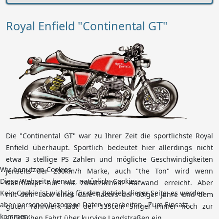
Royal Enfield "Continental GT"
Die "Continental GT" war zu Ihrer Zeit die sportlichste Royal
Enfield überhaupt.
Sportlich bedeutet hier allerdings nicht
etwa 3 stellige PS Zahlen und
mögliche Geschwindigkeiten
Wir benutzen Cookies
jenseits der 200km/h Marke,
auch "the Ton" wird wenn
Diese Webseite benutz, natürlich, Cookies.
überhaupt nur mit zusätzlichem Aufwand erreicht.
Aber
Kein Cookie ist wichtig für den Betrieb dieser Seite, es werden
mit
dem Look eines Café Racers der 60iger Jahre und dem
aber personenbezogene Daten verarbeiten . Zum Einsatz
guten Fahrwerk lädt der 535ccm
Singel immer noch zur
kommen:
sportlichen Fahrt über kurvige Landstraßen ein.