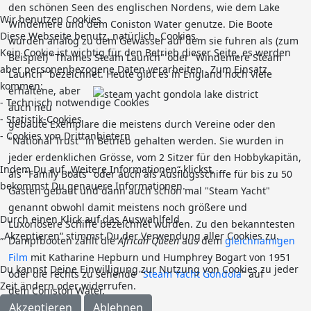
den schönen Seen des englischen Nordens, wie dem Lake
Wir benutzen Cookies
Windemere und dem Coniston Water genutze. Die Boote
Diese Webseite benutz, natürlich, Cookies.
wurden analog zu dem Gewässer auf dem sie fuhren als (zum
Kein Cookie ist wichtig für den Betrieb dieser Seite, es werden
Beispiel) "Thames Steam Launch" oder "Windemere Steam
aber personenbezogene Daten verarbeiten . Zum Einsatz
Launch" bezeichnet.
Heute gibt es in England noch viele
kommen:
erhaltene, aber
- Technisch notwendige Cookies
auch neu
- Statistik-Cookies
gebaute Exemplare die meistens durch Vereine oder den
- Cookies von Drittanbietern
"National Trust" in Betrieb gehalten werden. Sie wurden in
jeder erdenklichen Grösse, vom 2 Sitzer für den Hobbykapitän,
Indem Du auf „Weitere Informationen“ klickst,
als "Family Boats" oder auch als Ausflugsschiffe für bis zu 50
bekommst Du genauere Informationen.
Gästen gebaut und dann auch schon mal "Steam Yacht"
genannt obwohl damit meistens noch größere und
Durch einen Klick auf das Auswahlfeld
Luxoriösere Schiffe bezeichnet wurden. Zu den bekanntesten
„Akzeptieren“ stimmst Du der Verwendung aller Cookies zu.
Dampfbooten zählt die
African Queen
aus dem
gleichnamigen
Film
mit Katharine Hepburn und Humphrey Bogart von 1951
Du kannst Deine Einwilligung zur Nutzung von Cookies zu jeder
oder die rechts zu sehende "
Steam Yacht Gondola
" auf
Zeit ändern oder widerrufen.
dem Coniston Water.
Akzeptieren
Ablehnen