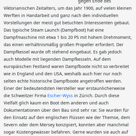
gegen Ende des
Viktorianischen Zeitalters, um das Jahr 1900, auf vielen kleinen
Werften in Handarbeit und ganz nach den individuellen
Vorstellungen der meist gut betuchten Interessenten gebaut.
Das typische Steam Launch (Dampfboot) hat eine
Dampfmaschine mit etwa 1 bis 20 PS mit hohem Drehmoment,
das einen verhältnismäßig großen Propeller erfordert. Der
Dampfkessel wurde oft stehend eingebaut. Es gab jedoch
auch Modelle mit liegenden Dampfkesseln. Auf dem
europäischen Festland waren Dampfboote nicht so verbreitet
wie in England und den USA, weshalb auch hier nur noch
selten echte historische Dampfboote angetroffen werden.
Einer der bedeutendsten Hersteller war erstaunlicherweise
die Schweitzer Firma
Escher-Wyss
in Zürich. Durch diese
Vielfalt glich kaum ein Boot dem anderen und auch
Dokumentationen über den Bau sind sehr rar. Sie wurden für
den Einsatz auf den englischen Flüssen wie der Themse, dem
Severn oder dem Mersey konzipiert, konnten aber manchmal
sogar Küstengewässer befahren. Gerne wurden sie auch auf