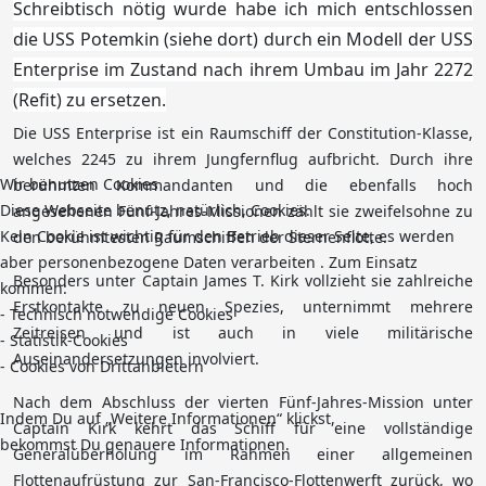
Schreibtisch nötig wurde habe ich mich entschlossen
die USS Potemkin (siehe dort) durch ein Modell der USS
Enterprise im Zustand nach ihrem Umbau im Jahr 2272
(Refit) zu ersetzen.
Die USS Enterprise ist ein Raumschiff der Constitution-Klasse,
welches 2245 zu ihrem Jungfernflug aufbricht. Durch ihre
Wir benutzen Cookies
berühmten Kommandanten und die ebenfalls hoch
Diese Webseite benutz, natürlich, Cookies.
angesehenen Fünf-Jahres-Missionen zählt sie zweifelsohne zu
Kein Cookie ist wichtig für den Betrieb dieser Seite, es werden
den berühmtesten Raumschiffen der Sternenflotte.
aber personenbezogene Daten verarbeiten . Zum Einsatz
Besonders unter Captain James T. Kirk vollzieht sie zahlreiche
kommen:
Erstkontakte zu neuen Spezies, unternimmt mehrere
- Technisch notwendige Cookies
Zeitreisen und ist auch in viele militärische
- Statistik-Cookies
Auseinandersetzungen involviert.
- Cookies von Drittanbietern
Nach dem Abschluss der vierten Fünf-Jahres-Mission unter
Indem Du auf „Weitere Informationen“ klickst,
Captain Kirk kehrt das Schiff für eine vollständige
bekommst Du genauere Informationen.
Generalüberholung im Rahmen einer allgemeinen
Flottenaufrüstung zur San-Francisco-Flottenwerft zurück, wo