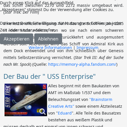
Durch einen Klick auf das Auswahlfeld
das Schiff zwischen 2270 und 2272 massiv umgebaut wird.
„Akzeptieren“ stimmst Du der Verwendung aller Cookies zu.
(
Star Trek: Der Film
)
Du kannst Deine Einwilligung zur Nutzung von Cookies zu jeder
Ihre letzte offizielle Mission führt das alte Schiff im Jahr 2285
Zeit ändern oder widerrufen.
in den Mutara-Sektor, von wo sie nach einem schweren
Gefecht in das Raumdock zurückkehrt und ausgemustert
Akzeptieren
Ablehnen
werden soll. Allerdings wird das Schiff von Admiral Kirk aus
Weitere Informationen
|
Impressum
dem Dock entwendet und von ihm schließlich über Genesis
mittels Selbstzerstörung vernichtet. (
Star Trek III: Auf der Suche
nach Mr. Spock
) (Quelle:
https://memory-alpha.fandom.com/
)
Der Bau der " USS Enterprise"
Alles beginnt mit dem Baukasten von
AMT im Maßstab 1/537 und dem
Beleuchtungsset von
"Brainstorm
Creative Arts"
sowie einem Ätzteilesatz
von "
Eduard
". Alle Teile des Bausatzes
bestehen aus weißem Plastik und
müssen deshalb erst einmal von innen schwarz und