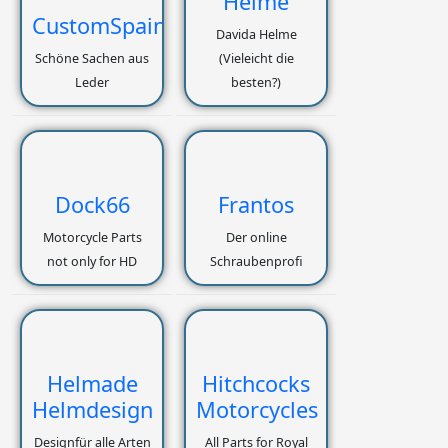
Helme
CustomSpain
Davida Helme
Schöne Sachen aus
(Vieleicht die
Leder
besten?)
Dock66
Frantos
Motorcycle Parts
Der online
not only for HD
Schraubenprofi
Helmade
Hitchcocks
Helmdesign
Motorcycles
Designfür alle Arten
All Parts for Royal