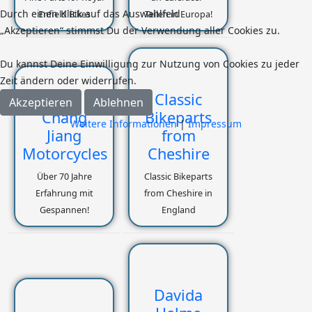
Durch einen Klick auf das Auswahlfeld
Enfield Bikes
Teilen in Europa!
„Akzeptieren“ stimmst Du der Verwendung aller Cookies zu.
Du kannst Deine Einwilligung zur Nutzung von Cookies zu jeder
Zeit ändern oder widerrufen.
Classic
Akzeptieren
Ablehnen
Chang
Bikeparts
Weitere Informationen
|
Impressum
Jiang
from
Motorcycles
Cheshire
Über 70 Jahre
Classic Bikeparts
Erfahrung mit
from Cheshire in
Gespannen!
England
Davida