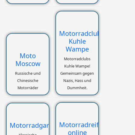
Motorradclubs
Kuhle
Wampe
Moto
Motorradclubs
Moscow
Kuhle Wampe!
Russische und
Gemeinsam gegen
Chinesische
Nazis, Hass und
Motorräder
Dummheit.
Motorradreifen
Motorradgarage
online