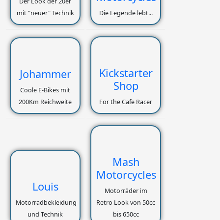
Der Look der 20er
mit "neuer" Technik
Die Legende lebt...
Kickstarter
Johammer
Shop
Coole E-Bikes mit
200Km Reichweite
For the Cafe Racer
Mash
Motorcycles
Louis
Motorräder im
Motorradbekleidung
Retro Look von 50cc
und Technik
bis 650cc