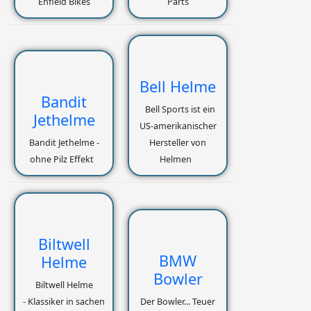
Enfield Bikes
Parts
Bell Helme
Bandit
Bell Sports ist ein
Jethelme
US-amerikanischer
Bandit Jethelme -
Hersteller von
ohne Pilz Effekt
Helmen
Biltwell
BMW
Helme
Bowler
Biltwell Helme
- Klassiker in sachen
Der Bowler... Teuer