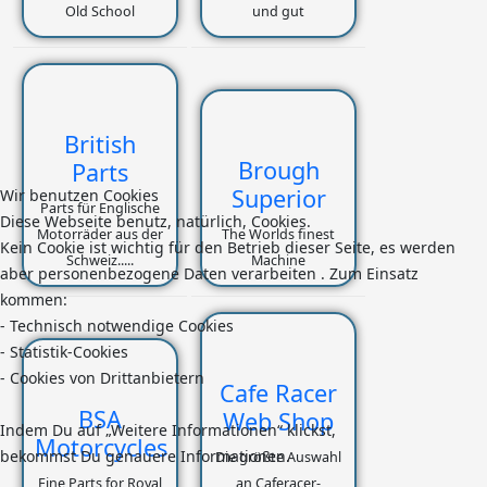
Old School
und gut
British
Brough
Parts
Superior
Wir benutzen Cookies
Parts für Englische
Diese Webseite benutz, natürlich, Cookies.
Motorräder aus der
The Worlds finest
Kein Cookie ist wichtig für den Betrieb dieser Seite, es werden
Schweiz.....
Machine
aber personenbezogene Daten verarbeiten . Zum Einsatz
kommen:
- Technisch notwendige Cookies
- Statistik-Cookies
- Cookies von Drittanbietern
Cafe Racer
BSA
Web Shop
Indem Du auf „Weitere Informationen“ klickst,
Motorcycles
bekommst Du genauere Informationen.
Die größte Auswahl
Fine Parts for Royal
an Caferacer-