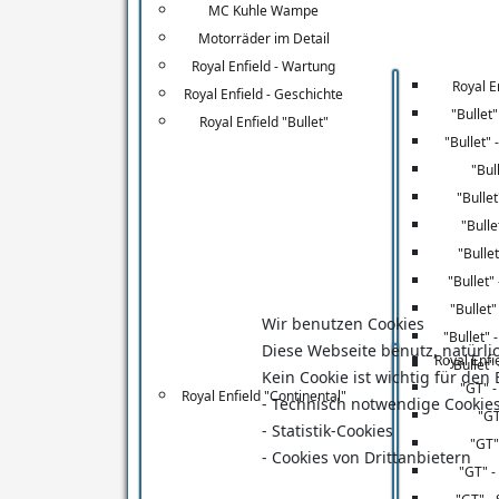
MC Kuhle Wampe
Manufactum
Motorräder im Detail
Royal Enfield - Wartung
Royal En
Re-Volt Zone
Royal Enfield - Geschichte
"Bullet"
Royal Enfield "Bullet"
"Bullet" 
Re-Volt Net
"Bul
"Bullet
Re-Volt World
"Bulle
"Bulle
"Bullet
Limora
"Bullet
Wir benutzen Cookies
"Bullet" 
Home of Malts
Diese Webseite benutz, natürlic
Royal Enfi
"Bullet"
Kein Cookie ist wichtig für de
"GT" -
Royal Enfield "Continental"
- Technisch notwendige Cookie
Autolackiererei Jens Konieczny
"GT
- Statistik-Cookies
"GT"
- Cookies von Drittanbietern
"GT" 
Google Search Console (Login)