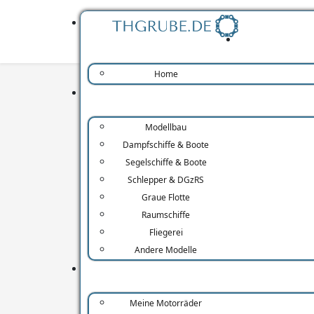
Home
Modellbau
Nützlich, Spannend, L
Dampfschiffe & Boote
Segelschiffe & Boote
Alles was sonst nirgend wo passt .....
Schlepper & DGzRS
Graue Flotte
Retroaufkleber
Raumschiffe
Fliegerei
Lustige Motorradbilder
Andere Modelle
Opinel
Meine Motorräder