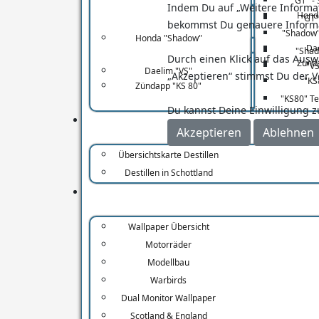
"GT" -
Indem Du auf „Weitere Informati
Hond
"GT"
bekommst Du genauere Inform
"Shadow"
Honda "Shadow"
Da
"Shad
Durch einen Klick auf das Ausw
Zünda
"VS
Daelim "VS"
„Akzeptieren“ stimmst Du der V
"KS
Zündapp "KS 80"
"KS80" T
Du kannst Deine Einwilligung z
Akzeptieren
Ablehnen
Übersichtskarte Destillen
Destillen in Schottland
Alle Weblinks "Lustig, Spanne
Wallpaper Übersicht
Motorräder
Modellbau
Warbirds
Dual Monitor Wallpaper
Autolackiererei
Scotland & England