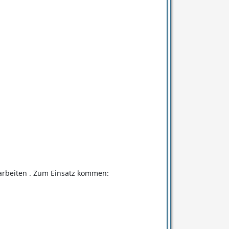
Zugriffe: 461
Zugriffe: 455
Zugriffe: 468
Zugriffe: 524
Zugriffe: 413
Zugriffe: 467
rarbeiten . Zum Einsatz kommen:
Zugriffe: 381
Zugriffe: 404