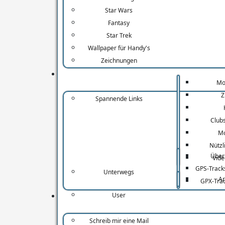
Google
Jens
Star Wars
Search
Fantasy
Konieczny
Console
Star Trek
Jens liefert immer
(Login)
Wallpaper für Handy's
tolle Arbeit...
Zeichnungen
Mo
Z
Spannende Links
Opinel
Club
Mo
Die fantastische
Re-Volt
Nützl
Geschichte eines
Net
Über
Vide
kleinen
GPS-Track
Unterwegs
Taschenmessers
Re-Volt Cars and
A
GPX-Tra
aus Savoyen
Tracks
User
Schreib mir eine Mail