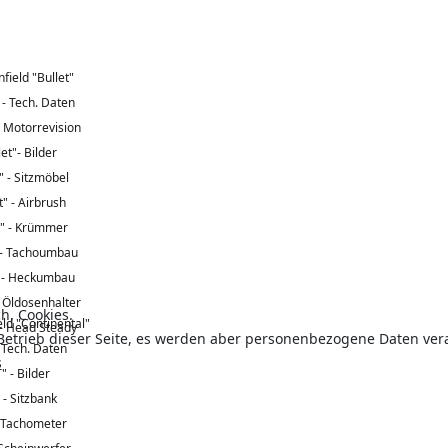
field "Bullet"
 - Tech. Daten
- Motorrevision
let"- Bilder
" - Sitzmöbel
t" - Airbrush
t" - Krümmer
" - Tachoumbau
" - Heckumbau
- Öldosenhalter
h, Cookies.
eld "Continental"
 - Head Steady
n Betrieb dieser Seite, es werden aber personenbezogene Daten ve
 Tech. Daten
s
" - Bilder
 - Sitzbank
- Tachometer