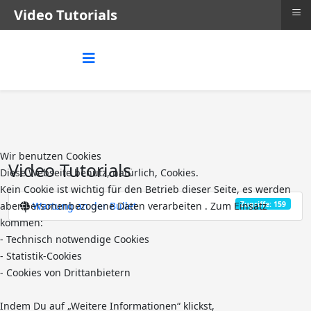
≡
Video Tutorials
Wir benutzen Cookies
Video Tutorials
Diese Webseite benutz, natürlich, Cookies.
Kein Cookie ist wichtig für den Betrieb dieser Seite, es werden
Zugriffe: 159
aber personenbezogene Daten verarbeiten . Zum Einsatz
Wartung an der Bullet
kommen:
- Technisch notwendige Cookies
- Statistik-Cookies
- Cookies von Drittanbietern
Indem Du auf „Weitere Informationen“ klickst,