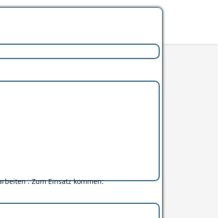
Spuren
8
rarbeiten . Zum Einsatz kommen:
0