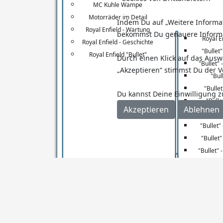
MC Kuhle Wampe
Fahrrad
Motorräder im Detail
Indem Du auf „Weitere Informati
Royal Enfield - Wartung
bekommst Du genauere Inform
Royal En
Royal Enfield - Geschichte
"Bullet"
Mountainbike
Royal Enfield "Bullet"
Durch einen Klick auf das Ausw
"Bullet" 
„Akzeptieren“ stimmst Du der V
"Bul
"Bullet
Du kannst Deine Einwilligung z
"Bulle
Akzeptieren
Ablehnen
"Bulle
"Bullet
"Bullet
"Bullet" 
Royal Enfi
"Bullet"
"GT" -
Royal Enfield "Continental"
"GT
"GT"
"GT" 