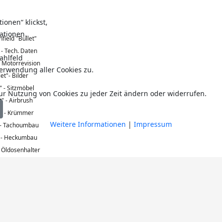
Fahrrad (Straße)
onen“ klickst,
ationen.
field "Bullet"
 - Tech. Daten
Mountainbike, Geländestrecken
ahlfeld
- Motorrevision
erwendung aller Cookies zu.
let"- Bilder
" - Sitzmöbel
ur Nutzung von Cookies zu jeder Zeit ändern oder widerrufen.
t" - Airbrush
t" - Krümmer
Weitere Informationen
|
Impressum
" - Tachoumbau
" - Heckumbau
- Öldosenhalter
eld "Continental"
 - Head Steady
 Tech. Daten
" - Bilder
 - Sitzbank
- Tachometer