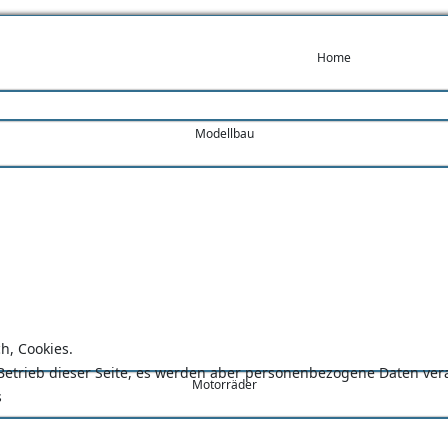
Home
Modellbau
Beschreibung
Mehrtägige Wanderstrecken
h, Cookies.
n Betrieb dieser Seite, es werden aber personenbezogene Daten ve
Motorräder
s
Motorrad