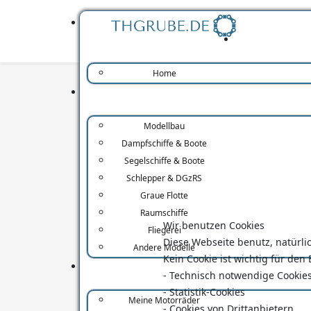
Home
Modellbau
Dampfschiffe & Boote
Übersicht
Kategorien
Strecken
Segelschiffe & Boote
Schlepper & DGzRS
Kategorie
Graue Flotte
Raumschiffe
Trekking
Wir benutzen Cookies
Fliegerei
Diese Webseite benutz, natürlic
Andere Modelle
Kein Cookie ist wichtig für de
- Technisch notwendige Cookie
Motorrad
- Statistik-Cookies
Meine Motorräder
- Cookies von Drittanbietern