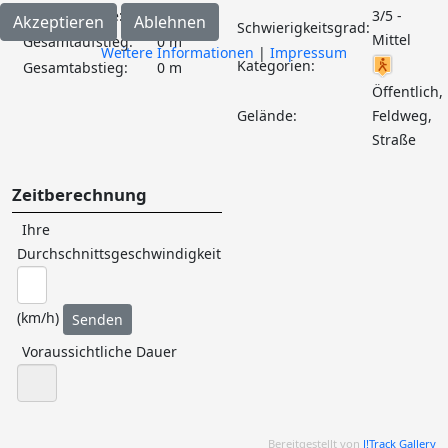
Streckenlänge:
10.51 km
3/5 -
Akzeptieren
Ablehnen
Schwierigkeitsgrad:
Mittel
Gesamtaufstieg:
0 m
Weitere Informationen
|
Impressum
Kategorien:
Gesamtabstieg:
0 m
Öffentlich,
Gelände:
Feldweg,
Straße
Zeitberechnung
Ihre
Durchschnittsgeschwindigkeit
(km/h)
Voraussichtliche Dauer
Bereitgestellt von
J!Track Gallery