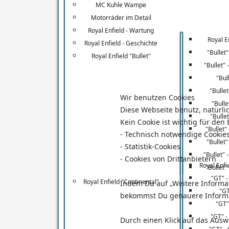
MC Kuhle Wampe
Motorräder im Detail
Royal Enfield - Wartung
Royal En
Royal Enfield - Geschichte
"Bullet"
Royal Enfield "Bullet"
"Bullet" 
"Bul
"Bullet
Wir benutzen Cookies
"Bulle
Diese Webseite benutz, natürlic
"Bulle
Kein Cookie ist wichtig für de
"Bullet
- Technisch notwendige Cookie
"Bullet
- Statistik-Cookies
"Bullet" 
- Cookies von Drittanbietern
Royal Enfi
"Bullet"
"GT" -
Royal Enfield "Continental"
Indem Du auf „Weitere Informati
"GT
bekommst Du genauere Inform
"GT"
"GT" 
Durch einen Klick auf das Ausw