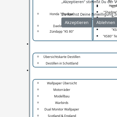
"GT" -
„Akzeptieren“ stimmst Du der V
Hond
"GT"
"Shadow"
Honda "Shadow"
Du kannst Deine Einwilligung z
Da
"Shad
Akzeptieren
Ablehnen
Zünda
"VS
Daelim "VS"
"KS
Zündapp "KS 80"
"KS80" T
Spur-Details
Streckenlänge:
Übersichtskarte Destillen
Gesamtaufstieg:
Destillen in Schottland
Gesamtabstieg:
Zeitberechnung
Wallpaper Übersicht
Motorräder
Mittleres Tempo
Modellbau
Warbirds
Dual Monitor Wallpaper
(min/km)
Scotland & England