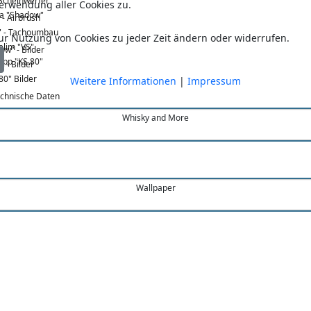
 Scheinwerfer
erwendung aller Cookies zu.
a "Shadow"
 - Airbrush
 - Tachoumbau
ur Nutzung von Cookies zu jeder Zeit ändern oder widerrufen.
elim "VS"
ow" - Bilder
pp "KS 80"
" - Bilder
80" Bilder
Weitere Informationen
|
Impressum
echnische Daten
Whisky and More
12.96 km
Schwierigkeitsgrad:
503 m
Kategorien:
505 m
Gelände:
Wallpaper